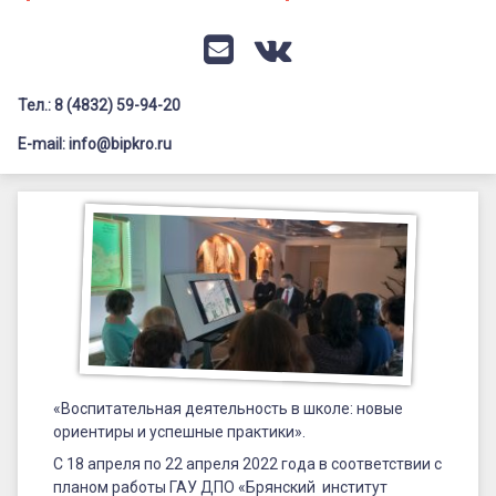
Документация
Профилактика дистанционных преступлений
Контакты
Я-гражданин России
E-mail
VK
Флагманы образования
Тел.: 8 (4832) 59-94-20
Заголовок сайта → второстепенный
Педагог-психолог
E-mail: info@bipkro.ru
Всероссийский конкурс сочинений 2026
«Воспитательная
Иные конкурсы
Posted on
22.04.2022
деятельность
Updated on
15.05.2022
в
by
ГАУ ДПО "БИПКРО"
Категории:
Как
школе:
проходят
курсы
новые
ориентиры
«Воспитательная деятельность в школе: новые
и
ориентиры и успешные практики».
успешные
С 18 апреля по 22 апреля 2022 года в соответствии с
планом работы ГАУ ДПО «Брянский институт