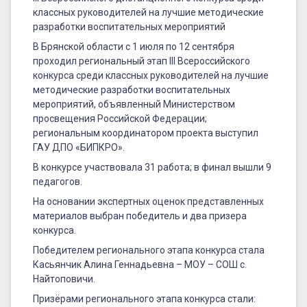
дистанционного
классных руководителей на лучшие методические
конкурса
разработки воспитательных мероприятий
среди
В Брянской области с 1 июля по 12 сентября
проходил региональный этап III Всероссийского
классных
конкурса среди классных руководителей на лучшие
руководителей
методические разработки воспитательных
мероприятий, объявленный Министерством
на
просвещения Российской Федерации;
региональным координатором проекта выступил
лучшие
ГАУ ДПО «БИПКРО».
методические
В конкурсе участвовала 31 работа; в финал вышли 9
разработки
педагогов.
воспитательных
На основании экспертных оценок представленных
материалов выбран победитель и два призера
мероприятий
конкурса.
Победителем регионального этапа конкурса стала
Касьянчик Алина Геннадьевна – МОУ – СОШ с.
Найтоповичи.
Призёрами регионального этапа конкурса стали: