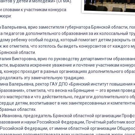
лантов у детей и молодежи» (ОГМА).
 словами к участникам конкурса
 жюри:
а Валерьевна, врио заместителя губернатора Брянской области, п
ный
 педагогов дополнительного образования за их колоссальный труд,
ждому ребенку особый подход, который помогает детям раскрыть с
к же отметила, что хотелось бы видеть конкурсантов от каждого 
кого
Брянской области.
талия Викторовна, врио по руководству департаментом образован
сти, выразила искреннее уважение и почтение участникам конкурс
ального
д, конкурс проходит в разных организациях дополнительного обра
продолжать эту замечательную традицию.
ина Валерьевна, ректор ГАУ ДПО «Брянский институт повышения
бразования», отметила, что весна на Брянщине — это время прове
го мастерства и что действительно, педагоги дополнительного об
ьного
 сердце детям, воспитывают в них заинтересованных и компетентн
я
бразных областях.
а Ивановна, председатель Брянской областной организации Проф
разования и науки Российской Федерации, Почётный работник вос
Российской Федерации, от имени областной организации Общерос
разования поприветствовала всех участников, членов жюри, соуч