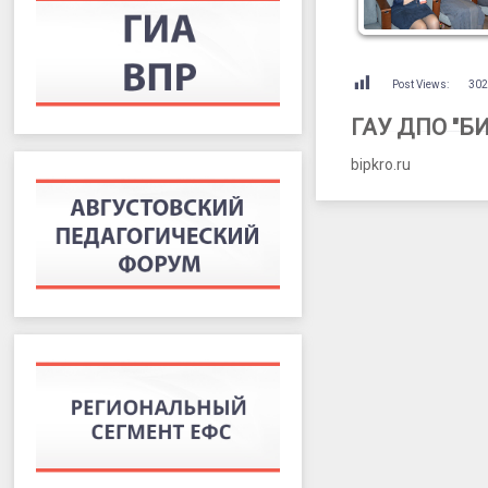
Post Views:
30
ГАУ ДПО "Б
bipkro.ru