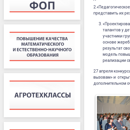
2.«Педагогическое
представить их ре
«Проектирова
талантов у де
участники гр
основе жереб
результат св
модель повыш
реализации с
27 апреля конкур
вызовам» и открыт
дополнительном о