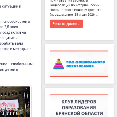
приглашает на вебинары
Видеолекции по истории России.
е ситуации и
Часть 17: эпоха Ивана IV Грозного
(продолжение) 28 июля 2026 …
я способностей и
Читать далее…
а 2,5 часа
ы создаются на
 защитить
разрабатывали
дства и методы по
ение – глобальным
ия детей в