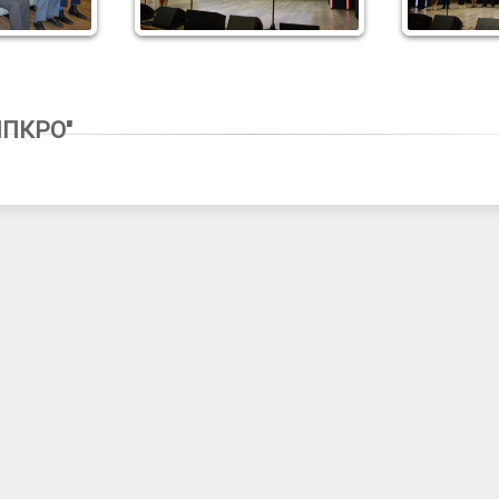
2
ИПКРО"