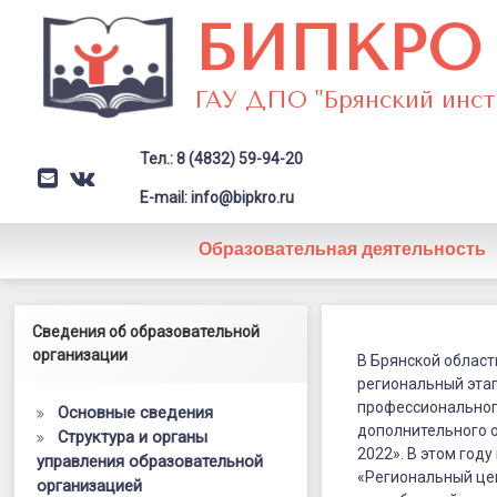
Перейти
БИПКРО
к
содержимому
ГАУ ДПО "Брянский инст
Тел.: 8 (4832) 59-94-20
E-mail
VK
Заголовок сайта → второстепе
E-mail: info@bipkro.ru
Образовательная деятельность
В
Левый сайдбар
Сведения об образовательной
Posted on
27.04.2022
Брянской
организации
Updated on
01.03.2023
В Брянской област
by
ГАУ ДПО "БИПКРО"
региональный этап
области
Категории:
Новости
,
Сердце отдаю
профессиональног
Основные сведения
детям
26
дополнительного 
Структура и органы
2022». В этом год
управления образовательной
апреля
«Региональный це
организацией