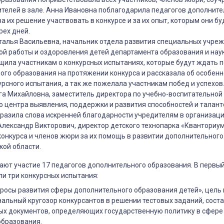
рителей в зале. Анна Ивановна поблагодарила педагогов дополнит
а их решение участвовать в конкурсе и за их опыт, которым они бу
рех дней.
талья Васильевна, начальник отдела развития специальных учреж
ой работы и оздоровления детей департамента образования и нау
бщила участникам о конкурсных испытаниях, которые будут ждать 
ого образования на протяжении конкурса и рассказала об особен
рсного испытания, а так же пожелала участникам побед и успехов
га Михайловна, заместитель директора по учебно-воспитательной
 центра выявления, поддержки и развития способностей и таланто
разила слова искренней благодарности учредителям в организаци
лександр Викторович, директор детского технопарка «Кванториум
конкурса и членов жюри за их помощь в развитии дополнительног
кой области.
ают участие 17 педагогов дополнительного образования. В первы
и три конкурсных испытания:
росы развития сферы дополнительного образования детей», цель
альный кругозор конкурсантов в решении тестовых заданий, сост
ых документов, определяющих государственную политику в сфере
образования.