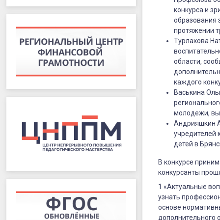
детям
конкурса и з
образования з
—
протяжении т
2022»
Турлакова На
воспитательн
области, соо
дополнительн
каждого конку
Васькина Оль
регионального
молодежи, вы
Андрияшкин А
учредителей 
детей в Брянс
В конкурсе приним
конкурсанты прошл
1 «Актуальные воп
узнать профессион
основе нормативн
дополнительного 