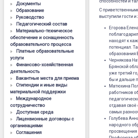
2022
способностей и та
Документы
С приветственными
Образование
года
выступили гости и
Руководство
стартовал
Педагогический состав
Егорова Елен
Материально-техническое
региональ
поблагодарила
обеспечение и оснащенность
этап
находят к ка
образовательного процесса
потенциал. Та
Платные образовательные
Всероссийс
образования 
услуги
Чернякова На
конкурса
Финансово-хозяйственная
Брянской обла
деятельность
профессион
уже третий го
Вакантные места для приема
бы и дальше 
мастерства
Стипендии и иные виды
Матюхина Пол
материальной поддержки
работников
работников о
Международное
педагогическо
дополнител
сотрудничество
отдавая своё
Доступная среда
образовани
самых разноо
Голубева Анн
Лицензионные договоры с
«Сердце
народного об
организациями
просвещения 
Соглашения
отдаю
Профсоюза об