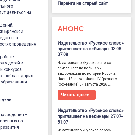
Перейти на старый сайт
ельного
дут делиться на
дений,
АНОНС
ки Брянской
педагогов
Издательство «Русское слово»
ностях проведения
приглашает на вебинары 03.08-
.
07.08
 работе
в у детей и
Издательство «Русское слово»
приглашает на вебинары
и конкурса.
Видеолекции по истории России.
», поблагодарил
Часть 18: эпоха Ивана IV Грозного
о образования
(окончание) 04 августа 2026 …
Читать далее…
й день
Издательство «Русское слово»
 проведения –
приглашает на вебинары 27.07-
авленных на
31.07
 развития
Издательство «Русское слово»