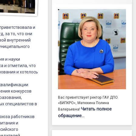
оприветствовала и
 за то, что они
вой внутренний
муниципального
ия и науки
а и отметила, что
зования и хотелось
 квалификации
дения конкурсов
разования,
Вас приветствует ректор ГАУ ДПО
«БИПКРО», Матюхина Полина
ых специалистов в
Читать полное
Валерьевна!
обращение…
союза работников
питания и
сийского
редителей