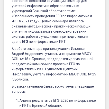
в
состоялся областной обучающий семинар для
учителей информатики образовательных
2021
учреждений Брянской области по теме:
году»
«Особенности проведения ЕГЭ по информатике и
ИКТ в 2021 году». Целью семинара являлось
оказание методической и практической помощи
учителям информатики в совершенствовании
системы работы с учащимися при подготовке к
сдаче ЕГЭ по информатике и ИКТ.
В работе семинара приняли участие Ильенко
Андрей Андреевич., учитель информатики МБОУ
СОШ № 18 г. Брянска, председатель региональной
предметной комиссии по проверке ЕГЭ по
информатике и ИКТ, Бушмелев Дмитрий
Николаевич, учитель информатики МБОУ СОШ № 25
г. Брянска.
В рамках семинара были рассмотрены следующие
вопросы:
Анализ результатов ЕГЭ-2020 по информатике
и ИКТ в Брянской области;