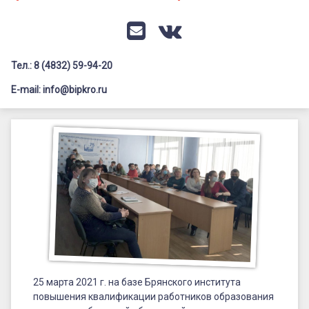
Документация
Профилактика дистанционных преступлений
Контакты
Я-гражданин России
E-mail
VK
Флагманы образования
Тел.: 8 (4832) 59-94-20
Заголовок сайта → второстепенный
Педагог-психолог
E-mail: info@bipkro.ru
Всероссийский конкурс сочинений 2026
Семинар
Иные конкурсы
Posted on
02.04.2021
«Особенности
by
ГАУ ДПО "БИПКРО"
Категории:
проведения
Новости
ЕГЭ
по
информатике
и
25 марта 2021 г. на базе Брянского института
ИКТ
повышения квалификации работников образования