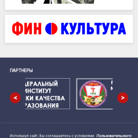
ПАРТНЕРЫ
Снизу
<
>
Используя сайт, Вы соглашаетесь с условиями
Пользовательского
Подвал сайта → влево