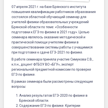
2021
07 апреля 2021 г. на базе Брянского института
году»
повышения квалификации работников образования
состоялся областной обучающий семинар для
учителей физики образовательных учреждений
Брянской области по теме: «Особенности
подготовки к ЕГЭ по физике в 2021 году». Целью
семинара являлось оказание методической и
практической помощи учителям физики в
совершенствовании системы работы с учащимися
при подготовке к сдаче ЕГЭ-2021 по физике.
В работе семинара приняла участие Симукова С.В.,
к.п.н., доцент ФГБОУ ВО «БГУ», эксперт
региональной предметной комиссии по проверке
ЕГЭ по физике.
В рамках семинара были рассмотрены следующие
вопросы:
Анализ результатов ЕГЭ-2020 по физике в
Брянской области.
Содержание ЕГЭ по физике. Критерии