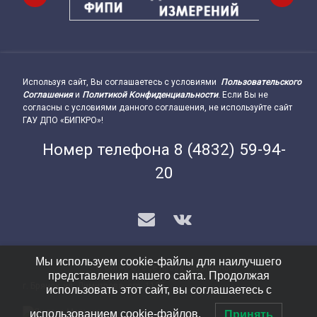
Используя сайт, Вы соглашаетесь с условиями
Пользовательского
Подвал сайта → влево
Соглашения
и
Политикой Конфиденциальности
. Если Вы не
согласны с условиями данного соглашения, не используйте сайт
ГАУ ДПО «БИПКРО»!
Номер телефона
8 (4832) 59-94-
20
E-mail
VK
Мы используем cookie-файлы для наилучшего
© БИПКРО. Все права защищены.
представления нашего сайта. Продолжая
г. Брянск, ул. Димитрова, стр. 112Б
Подвал сайта → вправо
использовать этот сайт, вы соглашаетесь с
использованием cookie-файлов.
Принять