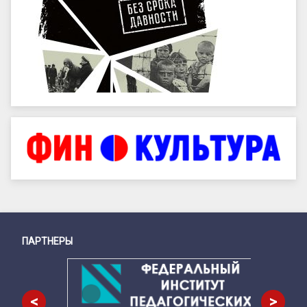
ПАРТНЕРЫ
Снизу
<
>