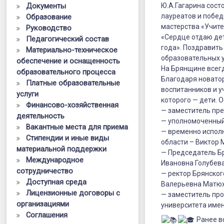
доцент
Документы
Ю.А.Гагарина сост
лауреатов и побе
Образование
Полина
мастерства «Учите
Руководство
Валерьевна
«Сердце отдаю дет
Педагогический состав
года». Поздравить
Материально-техническое
Матюхина
образовательных у
обеспечение и оснащенность
приняла
На Брянщине всегд
образовательного процесса
Благодаря новато
Платные образовательные
участие
воспитанников и у
услуги
в
которого — дети. 
Финансово-хозяйственная
— заместитель пр
деятельность
торжестве
— уполномоченный 
Вакантные места для приема
— временно испол
мероприяти
Стипендии и иные виды
области – Виктор
материальной поддержки
посвященн
— Председатель Б
Международное
Ивановна Голубева
подведени
сотрудничество
— ректор Брянско
Доступная среда
итогов
Валерьевна Матюх
Лицензионные договоры с
— заместитель про
областных
организациями
университета имен
Соглашения
профессио
Ранее в