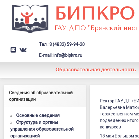
Перейти
БИПКРО
к
содержимому
ГАУ ДПО "Брянский инст
Тел.: 8 (4832) 59-94-20
E-mail
VK
Заголовок сайта → второстепе
E-mail: info@bipkro.ru
Образовательная деятельность
Ректор
Левый сайдбар
Сведения об образовательной
Posted on
18.05.2023
ГАУ
организации
by
ГАУ ДПО "БИПКРО"
Ректор ГАУ ДП «БИ
Категории:
Новости
Валерьевна Матюх
ДПО
торжественном ме
Основные сведения
«БИПКРО»,
подведению итого
Структура и органы
конкурсов
управления образовательной
к.п.н,
организацией
18 мая Большом за