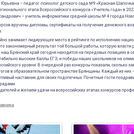
Юрьевна – педагог-психолог детского сада №9 «Красная Шапочка»
гионального этапа Всероссийского конкурса «Учитель года» в 202
сандрович – учитель информатики средней школы № 4 города Нов
урсов вручены дипломы, сертификаты на получение денежного во
.
йно занимает лидирующее место в рейтинге по исполнению нацио
то закономерный результат той большой работы, которую власти 
то наш Брянский край сегодня находится на передовых позициях в 
табильно высокие баллы ЕГЭ, и победы наших школьников на оли
оссийского уровня. В очередной раз конкурсы показали, сколько з
гогов в образовательном пространстве Брянщины. Каждый из них 
отливый наставник для своих подопечных. Почетные гости поздрав
радами.
дителей и желаем удачи на всероссийских этапах конкурсов проф
авника