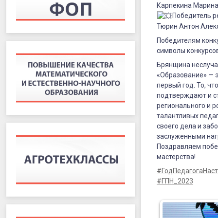
Карпекина Марина 
Победитель ре
Тюрин Антон Алек
Победителям конк
символы конкурсов
Брянщина неслуча
«Образование» — э
первый год. То, ч
подтверждают и с
регионального и р
талантливых педа
своего дела и заб
заслуженными наг
Поздравляем побе
мастерства!
#ГодПедагогаНаст
#ГПН_2023