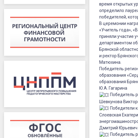
время открытых ур
конкурсов
определило лауреа
победителей, кото
В церемонии нагр
«Учитель года», «
приняли участие у
департаментом об
Брянской областн
и ректор Брянско
Матюхина.
Победитель регио
образования «Сер
образования Брянс
Ю.А. Гагарина
Победитель р
Шевкунова Виктори
Победители к
Слоевская Екатери
энергомашинострое
Дмитрий Юрьевич 
Победитель р