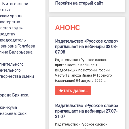
Перейти на старый сайт
. В итоге жюри
лютных
ском уровне.
мастерства
АНОНС
Мастер года»
оводству
 председатель
Издательство «Русское слово»
Ивановна Голубева
приглашает на вебинары 03.08-
07.08
олина Валерьевна
Издательство «Русское слово»
олнительного
приглашает на вебинары
нительного
Видеолекции по истории России.
Часть 18: эпоха Ивана IV Грозного
 творчества имени
(окончание) 04 августа 2026 …
Читать далее…
орода Брянска.
Издательство «Русское слово»
техникума
приглашает на вебинары 27.07-
насьева; Скок
31.07
Издательство «Русское слово»