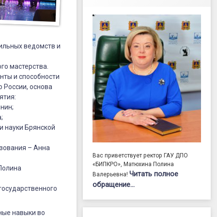
ильных ведомств и
го мастерства.
нты и способности
 России, основа
ятия:
нин;
;
и науки Брянской
зования – Анна
Вас приветствует ректор ГАУ ДПО
«БИПКРО», Матюхина Полина
Полина
Читать полное
Валерьевна!
обращение…
 государственного
ные навыки во