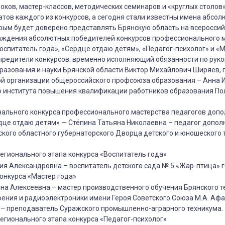
оков, мастер-классов, методических семинаров и «круглых столов»
тов каждого из конкурсов, а сегодня стали известны имена абсо
рым будет доверено представлять Брянскую область на всероссий
аждения абсолютных победителей конкурсов профессионального 
Воспитатель года», «Сердце отдаю детям», «Педагог-психолог» и «
чредители конкурсов: временно исполняющий обязанности по рук
разования и науки Брянской области Виктор Михайлович Ширяев,
ой организации общероссийского профсоюза образования – Анна 
го института повышения квалификации работников образования П
нального конкурса профессионального мастерства педагогов доп
дце отдаю детям» — Стёпина Татьяна Николаевна – педагог допол
кого областного губернаторского Дворца детского и юношеского
егионального этапа конкурса «Воспитатель года»
я Александровна – воспитатель детского сада № 5 «Жар-птица» г
онкурса «Мастер года»
на Алексеевна – мастер производственного обучения Брянского 
ния и радиоэлектроники имени Героя Советского Союза М.А. Афа
– преподаватель Суражского промышленно-аграрного техникума.
егионального этапа конкурса «Педагог-психолог»