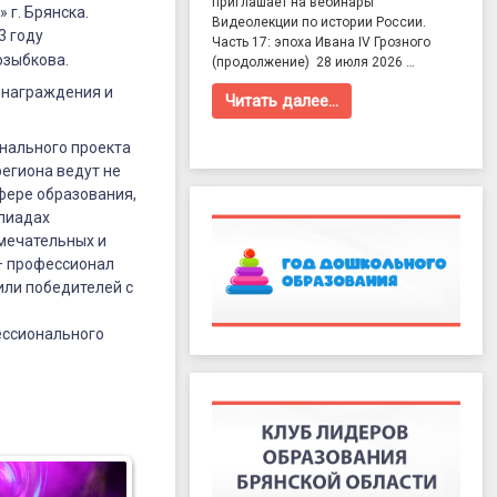
приглашает на вебинары
 г. Брянска.
Видеолекции по истории России.
3 году
Часть 17: эпоха Ивана IV Грозного
озыбкова.
(продолжение) 28 июля 2026 …
знаграждения и
Читать далее…
нального проекта
региона ведут не
сфере образования,
мпиадах
амечательных и
– профессионал
или победителей с
ессионального