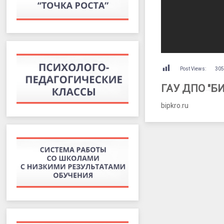
Post Views:
30
ГАУ ДПО "Б
bipkro.ru