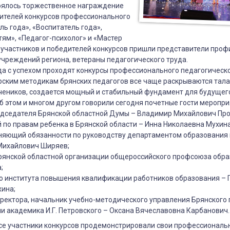
оялось
торжественное награждение
дителей конкурсов профессионального
ль года», «Воспитатель года»,
ям», «Педагог-психолог» и «Мастер
 участников и победителей конкурсов пришли представители проф
чреждений региона, ветераны педагогического труда.
а с успехом проходят конкурсы профессионального педагогическо
рским методикам брянских педагогов все чаще раскрываются тала
чеников, создается мощный и стабильный фундамент для будущего
Об этом и многом другом говорили сегодня почетные гости меропри
едседателя Брянской областной Думы – Владимир Михайлович Про
нном
по правам ребенка в Брянской области – Инна Николаевна Мухина
няющий обязанности по руководству департаментом образования 
и,
 Михайлович Ширяев;
ом
рянской областной организации общероссийского профсоюза обра
;
ю
го института повышения квалификации работников образования – 
ина;
ректора, начальник учебно-методического управления Брянского
и академика И.Г. Петровского – Оксана Вячеславовна Карбанович.
нальных
се участники конкурсов продемонстрировали свои профессиональ