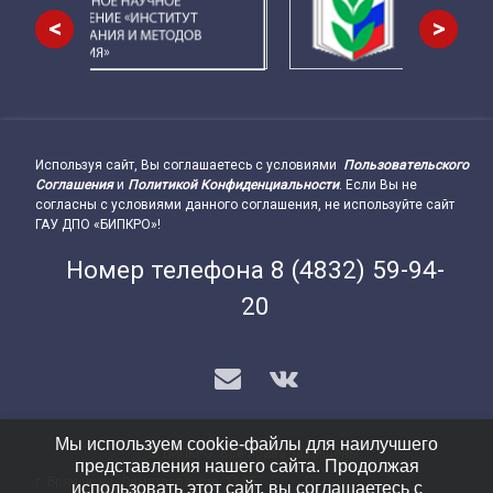
<
>
Используя сайт, Вы соглашаетесь с условиями
Пользовательского
Подвал сайта → влево
Соглашения
и
Политикой Конфиденциальности
. Если Вы не
согласны с условиями данного соглашения, не используйте сайт
ГАУ ДПО «БИПКРО»!
Номер телефона
8 (4832) 59-94-
20
E-mail
VK
Мы используем cookie-файлы для наилучшего
© БИПКРО. Все права защищены.
представления нашего сайта. Продолжая
г. Брянск, ул. Димитрова, стр. 112Б
Подвал сайта → вправо
использовать этот сайт, вы соглашаетесь с