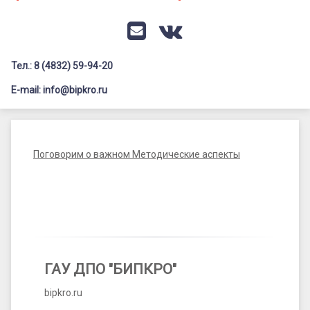
Документация
Профилактика дистанционных преступлений
Контакты
Я-гражданин России
E-mail
VK
Флагманы образования
Тел.: 8 (4832) 59-94-20
Заголовок сайта → второстепенный
Педагог-психолог
E-mail: info@bipkro.ru
Всероссийский конкурс сочинений 2026
Поговорим
Иные конкурсы
Posted on
19.07.2024
о
Поговорим о важном Методические аспекты
by
ГАУ ДПО "БИПКРО"
важном
Методические
аспекты
ГАУ ДПО "БИПКРО"
bipkro.ru