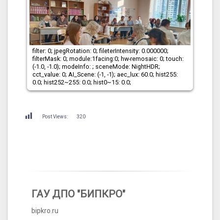
filter: 0; jpegRotation: 0; fileterIntensity: 0.000000;
filte
filterMask: 0; module:1facing:0; hw-remosaic: 0; touch:
filte
(-1.0, -1.0); modeInfo: ; sceneMode: NightHDR;
(-1.0
cct_value: 0; AI_Scene: (-1, -1); aec_lux: 60.0; hist255:
AI_Sc
0.0; hist252~255: 0.0; hist0~15: 0.0;
hist2
Post Views:
320
ГАУ ДПО "БИПКРО"
bipkro.ru