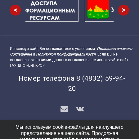
<
>
Используя сайт, Вы соглашаетесь с условиями
Пользовательского
Подвал сайта → влево
Соглашения
и
Политикой Конфиденциальности
. Если Вы не
согласны с условиями данного соглашения, не используйте сайт
ГАУ ДПО «БИПКРО»!
Номер телефона
8 (4832) 59-94-
20
E-mail
VK
Мы используем cookie-файлы для наилучшего
© БИПКРО. Все права защищены.
представления нашего сайта. Продолжая
г. Брянск, ул. Димитрова, стр. 112Б