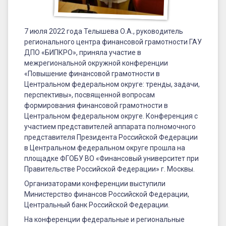
Российской
Федерации»
7 июля 2022 года Телышева О.А., руководитель
состоялась
регионального центра финансовой грамотности ГАУ
конференция
ДПО «БИПКРО», приняла участие в
межрегиональной окружной конференции
по
«Повышение финансовой грамотности в
вопросу
Центральном федеральном округе: тренды, задачи,
перспективы», посвященной вопросам
развития
формирования финансовой грамотности в
финансовой
Центральном федеральном округе. Конференция с
участием представителей аппарата полномочного
грамотности
представителя Президента Российской Федерации
в Центральном федеральном округе прошла на
площадке ФГОБУ ВО «Финансовый университет при
Правительстве Российской Федерации» г. Москвы.
Организаторами конференции выступили
Министерство финансов Российской Федерации,
Центральный банк Российской Федерации.
На конференции федеральные и региональные