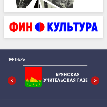
ПАРТНЕРЫ
Снизу
<
>