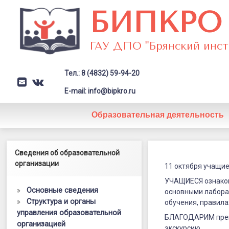
Перейти
БИПКРО
к
содержимому
ГАУ ДПО "Брянский инст
Тел.: 8 (4832) 59-94-20
E-mail
VK
Заголовок сайта → второстепе
E-mail: info@bipkro.ru
Образовательная деятельность
Экскурсия
Левый сайдбар
Сведения об образовательной
Posted on
11.10.2023
учащихся
организации
Updated on
15.10.2023
11 октября учащие
by
ГАУ ДПО "БИПКРО"
Карачевско
УЧАЩИЕСЯ ознаком
Категории:
ЦТО
Основные сведения
основными лабора
ЦТО
Структура и органы
обучения, правила
управления образовательной
в
БЛАГОДАРИМ преп
организацией
экскурсию.