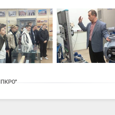
8
ИПКРО"