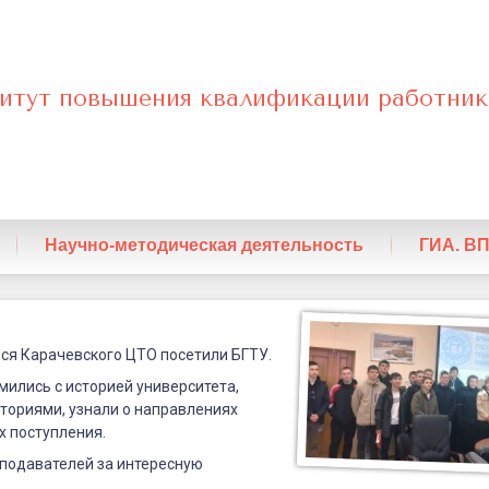
итут повышения квалификации работник
нный
Научно-методическая деятельность
ГИА. В
ся Карачевского ЦТО посетили БГТУ.
го
ились с историей университета,
ториями, узнали о направлениях
х поступления.
одавателей за интересную