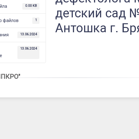
а
йла
0.00 KB
детский сад 
о файлов
1
Антошка г. Бр
ания
13.06.2024
е
13.06.2024
е
ИПКРО"