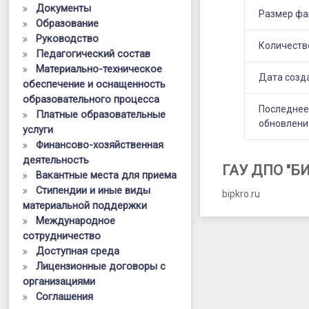
дефектолог
Документы
Размер фа
Образование
МБДОУ
Руководство
детский
Количеств
Педагогический состав
Материально-техническое
сад
Дата созд
обеспечение и оснащенность
№
образовательного процесса
Последне
Платные образовательные
139
обновлени
услуги
Антошка
Финансово-хозяйственная
деятельность
г.
ГАУ ДПО "Б
Вакантные места для приема
Брянск
Стипендии и иные виды
bipkro.ru
материальной поддержки
Международное
сотрудничество
Доступная среда
Лицензионные договоры с
организациями
Соглашения