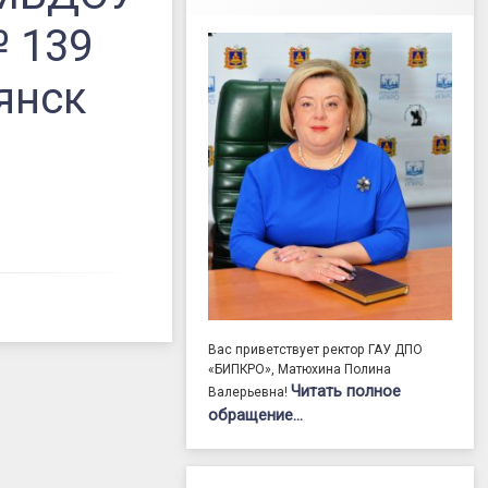
№ 139
янск
Вас приветствует ректор ГАУ ДПО
«БИПКРО», Матюхина Полина
Читать полное
Валерьевна!
обращение…