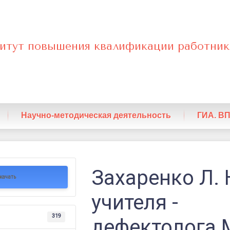
итут повышения квалификации работник
нный
Научно-методическая деятельность
ГИА. В
Захаренко Л. Н
качать
учителя -
319
дефектолога