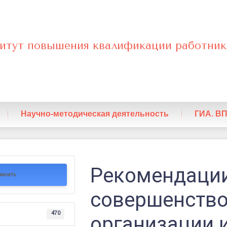
итут повышения квалификации работник
нный
Научно-методическая деятельность
ГИА. В
ции
Рекомендации
качать
твованию
совершенств
и
470
организации 