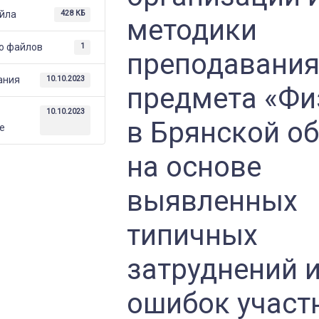
йла
428 КБ
методики
ия
о файлов
1
преподавани
ания
10.10.2023
предмета «Фи
е
10.10.2023
в Брянской о
е
на основе
выявленных
х
типичных
й
затруднений 
ошибок участ