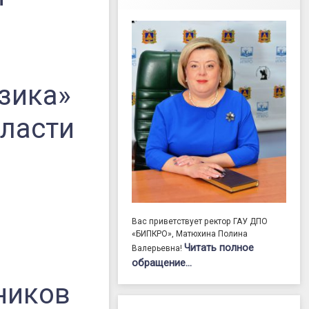
я
зика»
бласти
Вас приветствует ректор ГАУ ДПО
«БИПКРО», Матюхина Полина
Читать полное
Валерьевна!
и
обращение…
ников