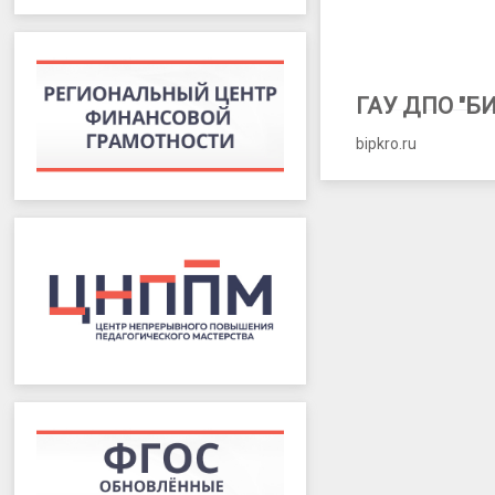
участников
ЕГЭ
в
ГАУ ДПО "Б
2023
bipkro.ru
году