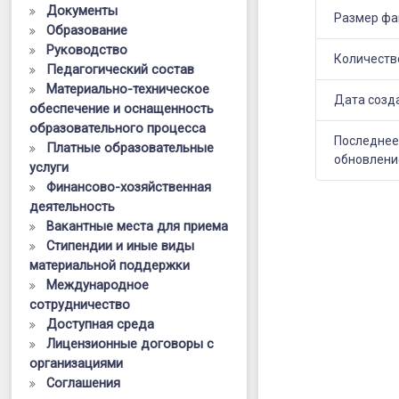
методики
Документы
Размер фа
Образование
преподаван
Руководство
предмета
Количеств
Педагогический состав
Материально-техническое
«Физика»
Дата созд
обеспечение и оснащенность
в
образовательного процесса
Последне
Платные образовательные
Брянской
обновлени
услуги
области
Финансово-хозяйственная
деятельность
на
Вакантные места для приема
основе
Стипендии и иные виды
материальной поддержки
выявленны
Международное
типичных
сотрудничество
Доступная среда
затруднени
Лицензионные договоры с
и
организациями
Соглашения
ошибок