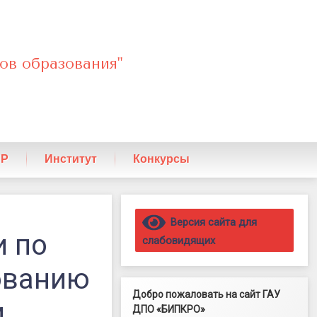
ов образования"
ПР
Институт
Конкурсы
Правый сайдбар
Версия сайта для
 по
слабовидящих
ованию
Добро пожаловать на сайт ГАУ
и
ДПО «БИПКРО»