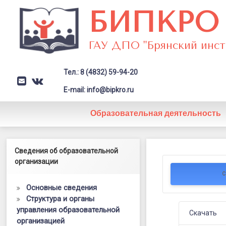
Перейти
БИПКРО
к
содержимому
ГАУ ДПО "Брянский инст
Тел.: 8 (4832) 59-94-20
E-mail
VK
Заголовок сайта → второстепе
E-mail: info@bipkro.ru
Образовательная деятельность
Раздаточн
Левый сайдбар
Сведения об образовательной
Posted on
31.05.2022
к
организации
Updated on
14.09.2024
by
ГАУ ДПО "БИПКРО"
С
заданию
Основные сведения
19
Структура и органы
управления образовательной
Скачать
организацией