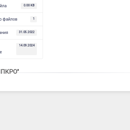
йла
0.00 KB
о файлов
1
ания
31.05.2022
е
14.09.2024
е
ИПКРО"