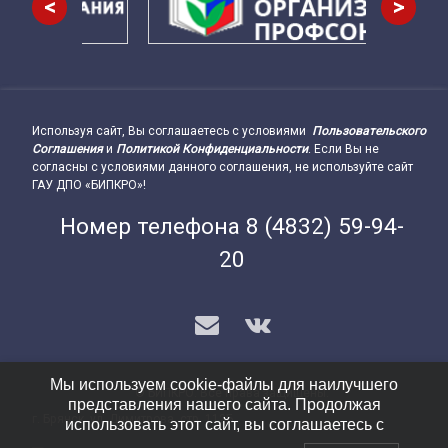
<
>
Используя сайт, Вы соглашаетесь с условиями
Пользовательского
Подвал сайта → влево
Соглашения
и
Политикой Конфиденциальности
. Если Вы не
согласны с условиями данного соглашения, не используйте сайт
ГАУ ДПО «БИПКРО»!
Номер телефона
8 (4832) 59-94-
20
E-mail
VK
Мы используем cookie-файлы для наилучшего
© БИПКРО. Все права защищены.
представления нашего сайта. Продолжая
г. Брянск, ул. Димитрова, стр. 112Б
Подвал сайта → вправо
использовать этот сайт, вы соглашаетесь с