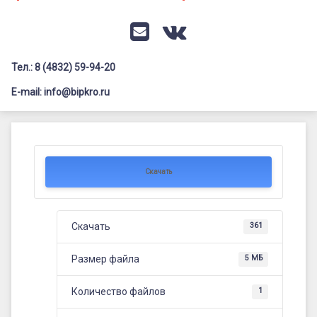
Документация
Профилактика дистанционных преступлений
Контакты
Я-гражданин России
E-mail
VK
Флагманы образования
Тел.: 8 (4832) 59-94-20
Заголовок сайта → второстепенный
Педагог-психолог
E-mail: info@bipkro.ru
Всероссийский конкурс сочинений 2026
Методическая
Иные конкурсы
Posted on
30.05.2024
копилка
Updated on
30.05.2025
Скачать
by
ГАУ ДПО "БИПКРО"
Скачать
361
Размер файла
5 МБ
Количество файлов
1