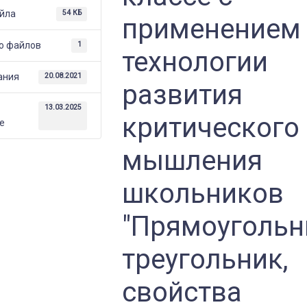
йла
54 КБ
применением
ем
о файлов
1
технологии
ания
20.08.2021
развития
е
13.03.2025
го
критического
е
мышления
в
льный
школьников
,
"Прямоуголь
ного
треугольник,
а,
свойства