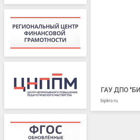
задач»,
Поздняков
Ю.В.,
СОШ
№6,
г.
Брянск
ГАУ ДПО "Б
bipkro.ru