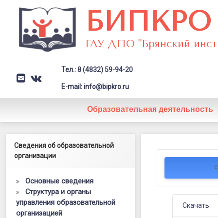
Перейти
БИПКРО
к
содержимому
ГАУ ДПО "Брянский инст
Тел.: 8 (4832) 59-94-20
E-mail
VK
Заголовок сайта → второстепе
E-mail: info@bipkro.ru
Образовательная деятельность
Материалы
Левый сайдбар
Сведения об образовательной
Posted on
20.08.2021
урока
организации
Updated on
13.03.2025
by
ГАУ ДПО "БИПКРО"
С
математик
Основные сведения
в
Структура и органы
управления образовательной
7
Скачать
организацией