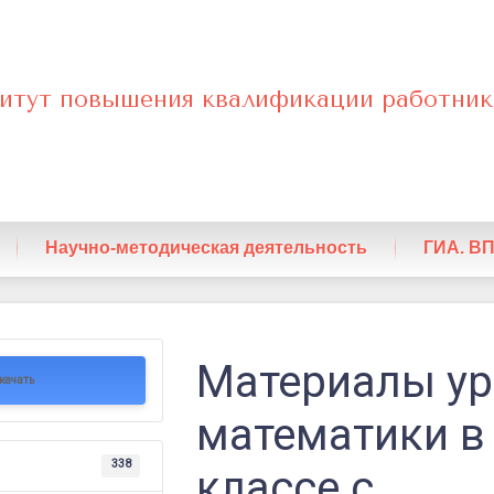
итут повышения квалификации работник
нный
Научно-методическая деятельность
ГИА. В
Материалы ур
качать
и
математики в
338
классе с