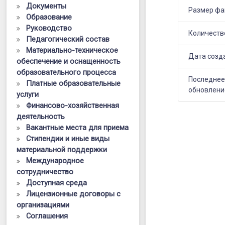
классе
Документы
Размер фа
Образование
с
Руководство
применени
Количеств
Педагогический состав
Материально-техническое
технологии
Дата созд
обеспечение и оснащенность
развития
образовательного процесса
Последне
Платные образовательные
критическо
обновлени
услуги
мышления
Финансово-хозяйственная
деятельность
школьнико
Вакантные места для приема
«Прямоуго
Стипендии и иные виды
материальной поддержки
треугольник
Международное
свойства
сотрудничество
Доступная среда
прямоуголь
Лицензионные договоры с
треугольник
организациями
Соглашения
решение