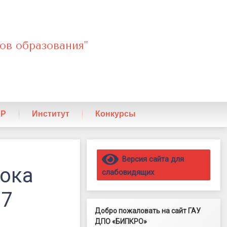
ов образования"
ПР
Институт
Конкурсы
Правый сайдбар
Версия сайта для
ока
слабовидящих
 7
Добро пожаловать на сайт ГАУ
ДПО «БИПКРО»