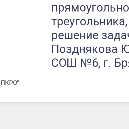
прямоугольно
а
треугольника,
решение задач
Позднякова Ю.
СОШ №6, г. Б
ИПКРО"