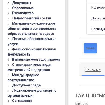
«Приемы
Документы
Количес
Образование
организаци
Руководство
исследоват
Педагогический состав
Дата со
Материально-техническое
деятельнос
обеспечение и оснащенность
Последн
на
образовательного процесса
Платные образовательные
уроке
услуги
иностранно
Скачать
Финансово-хозяйственная
деятельность
языка»
Вакантные места для приема
Стипендии и иные виды
материальной поддержки
Описание
Международное
сотрудничество
Доступная среда
Лицензионные договоры с
ГАУ ДПО "Б
организациями
Соглашения
bipkro.ru