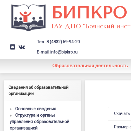
Перейти
БИПКРО
к
содержимому
ГАУ ДПО "Брянский инст
Тел.: 8 (4832) 59-94-20
E-mail
VK
Заголовок сайта → второстепе
E-mail: info@bipkro.ru
Образовательная деятельность
Лицей
Левый сайдбар
Сведения об образовательной
Posted on
02.06.2021
№1
организации
Updated on
17.09.2024
by
ГАУ ДПО "БИПКРО"
Материалы
Основные сведения
семинара
Скачать
Структура и органы
управления образовательной
18.11.2016
Размер 
организацией