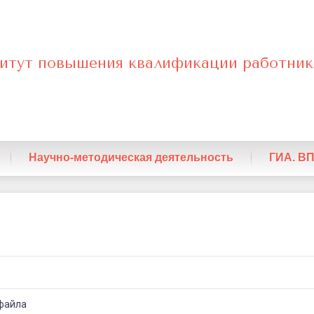
итут повышения квалификации работник
нный
Научно-методическая деятельность
ГИА. В
файла