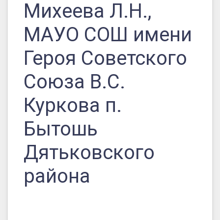
Михеева Л.Н.,
Дятьковского
района
МАУО СОШ имени
Героя Советского
Союза В.С.
Куркова п.
Бытошь
Дятьковского
района