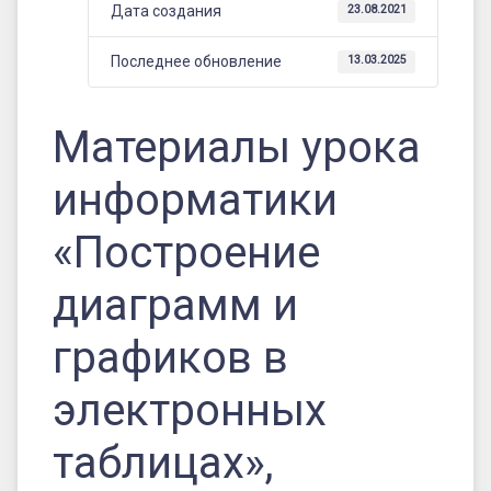
электронных
Дата создания
23.08.2021
таблицах»,
Последнее обновление
13.03.2025
Михеева
Л.Н.,
Материалы урока
МАУО
СОШ
информатики
имени
«Построение
Героя
Советского
диаграмм и
Союза
графиков в
В.С.
электронных
Куркова
п.
таблицах»,
Бытошь