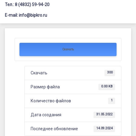
Документация
Профилактика дистанционных преступлений
Контакты
Я-гражданин России
Тел.: 8 (4832) 59-94-20
Заголовок сайта → второстепенный
E-mail: info@bipkro.ru
Флагманы образования
Функциональная
Педагог-психолог
Posted on
31.05.2022
грамотность
Updated on
14.09.2024
Всероссийский конкурс сочинений 2026
Скачать
by
ГАУ ДПО "БИПКРО"
Иные конкурсы
Скачать
300
Размер файла
0.00 KB
Количество файлов
1
Дата создания
31.05.2022
Последнее обновление
14.09.2024