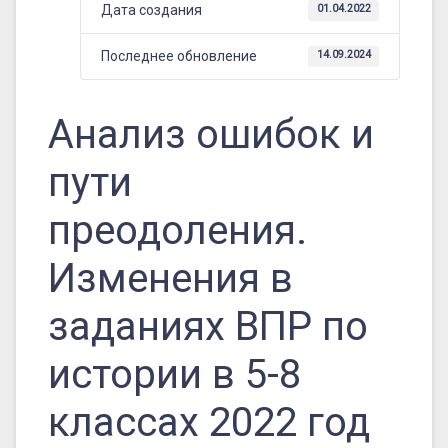
ВПР
Дата создания
01.04.2022
по
Последнее обновление
14.09.2024
истории
в
Анализ ошибок и
5-
8
пути
классах
преодоления.
2022
год
Изменения в
заданиях ВПР по
истории в 5-8
классах 2022 год