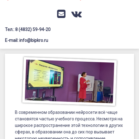
Документация
Профилактика дистанционных преступлений
Контакты
Я-гражданин России
E-mail
VK
Флагманы образования
Тел.: 8 (4832) 59-94-20
Заголовок сайта → второстепенный
Педагог-психолог
E-mail: info@bipkro.ru
Всероссийский конкурс сочинений 2026
Цифровые
Иные конкурсы
Posted on
22.02.2024
технологии
by
ГАУ ДПО "БИПКРО"
Категории:
и
Иностранный
язык
,
Новости
,
искусственный
Семинары
интеллект
в
В современном образовании нейросети всё чаще
обучении
становятся частью учебного процесса. Несмотря на
широкое распространение этой технологии в других
иностранным
сферах, в образовании она до сих пор вызывает
некоторую неуверенность и сопротивление.