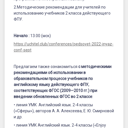
и
2.Методические рекомендации для учителей по
поиски
использованию учебников 2 класса действующего
решения
ФПУ.
Начало :
13.00 (мск)
https://uchitel.club/conferences/pedsovet-2022-inyaz-
conf-sept
Предлагаем также ознакомиться
с методическими
рекомендациями об использовании в
образовательном процессе учебников по
английскому языку действующего ФПУ,
соответствующих ФГОС (2009—2010 гг.) при
введении обновленных ФГОС во 2 классе
:
• линия УМК Английский язык. 2-4 классы
(«Сферы»), авторов А. А. Алексеева, Е. Ю. Смирновой
и др.
• линия УМК Английский язык. 2-4 классы («Enjoy