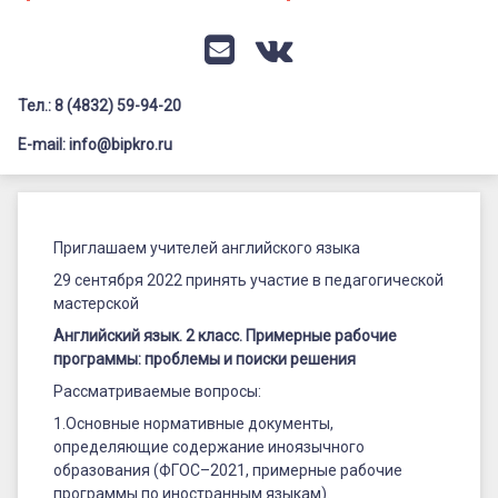
Документация
Профилактика дистанционных преступлений
Контакты
Я-гражданин России
E-mail
VK
Флагманы образования
Тел.: 8 (4832) 59-94-20
Заголовок сайта → второстепенный
Педагог-психолог
E-mail: info@bipkro.ru
Всероссийский конкурс сочинений 2026
Английский
Иные конкурсы
Posted on
26.09.2022
язык.
Приглашаем учителей английского языка
by
ГАУ ДПО "БИПКРО"
Категории:
2
Анонсы
29 сентября 2022 принять участие в педагогической
мастерской
класс.
Английский язык. 2 класс. Примерные рабочие
Примерные
программы: проблемы и поиски решения
рабочие
Рассматриваемые вопросы:
программы:
1.Основные нормативные документы,
определяющие содержание иноязычного
проблемы
образования (ФГОС–2021, примерные рабочие
программы по иностранным языкам).