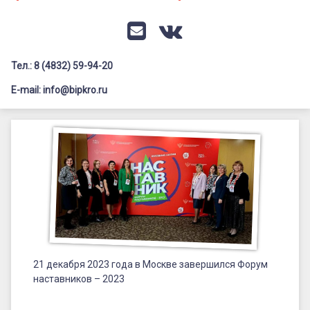
Документация
Профилактика дистанционных преступлений
Контакты
Я-гражданин России
E-mail
VK
Флагманы образования
Тел.: 8 (4832) 59-94-20
Заголовок сайта → второстепенный
Педагог-психолог
E-mail: info@bipkro.ru
Всероссийский конкурс сочинений 2026
21
Иные конкурсы
Posted on
22.12.2023
декабря
by
ГАУ ДПО "БИПКРО"
Категории:
2023
Наставничество
,
Новости
,
ЦНППМ
года
в
Москве
завершился
21 декабря 2023 года в Москве завершился Форум
наставников – 2023
Форум