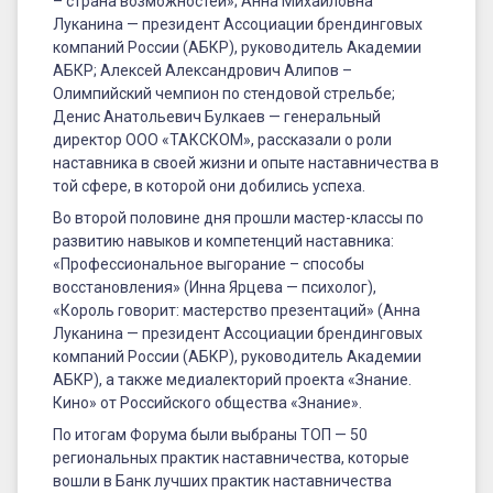
– страна возможностей»; Анна Михайловна
Луканина — президент Ассоциации брендинговых
компаний России (АБКР), руководитель Академии
АБКР; Алексей Александрович Алипов –
Олимпийский чемпион по стендовой стрельбе;
Денис Анатольевич Булкаев — генеральный
директор ООО «ТАКСКОМ», рассказали о роли
наставника в своей жизни и опыте наставничества в
той сфере, в которой они добились успеха.
Во второй половине дня прошли мастер-классы по
развитию навыков и компетенций наставника:
«Профессиональное выгорание – способы
восстановления» (Инна Ярцева — психолог),
«Король говорит: мастерство презентаций» (Анна
Луканина — президент Ассоциации брендинговых
компаний России (АБКР), руководитель Академии
АБКР), а также медиалекторий проекта «Знание.
Кино» от Российского общества «Знание».
По итогам Форума были выбраны ТОП — 50
региональных практик наставничества, которые
вошли в Банк лучших практик наставничества