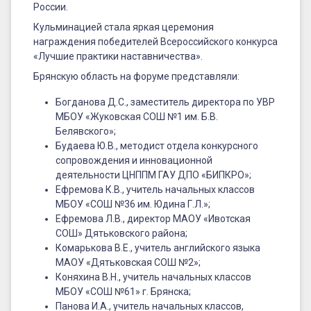
России.
Кульминацией стала яркая церемония
награждения победителей Всероссийского конкурса
«Лучшие практики наставничества».
Брянскую область на форуме представляли:
Богданова Д.С., заместитель директора по УВР
МБОУ «Жуковская СОШ №1 им. Б.В.
Белявского»;
Будаева Ю.В., методист отдела конкурсного
сопровождения и инновационной
деятельности ЦНППМ ГАУ ДПО «БИПКРО»;
Ефремова К.В., учитель начальных классов
МБОУ «СОШ №36 им. Юдина Г.Л.»;
Ефремова Л.В., директор МАОУ «Ивотская
СОШ» Дятьковского района;
Комарькова В.Е., учитель английского языка
МАОУ «Дятьковская СОШ №2»;
Коняхина В.Н., учитель начальных классов
МБОУ «СОШ №61» г. Брянска;
Панова И.А., учитель начальных классов,