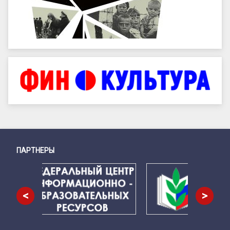
ПАРТНЕРЫ
Снизу
<
>