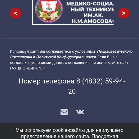
<
>
Используя сайт, Вы соглашаетесь с условиями
Пользовательского
Подвал сайта → влево
Соглашения
и
Политикой Конфиденциальности
. Если Вы не
согласны с условиями данного соглашения, не используйте сайт
ГАУ ДПО «БИПКРО»!
Номер телефона
8 (4832) 59-94-
20
E-mail
VK
Мы используем cookie-файлы для наилучшего
© БИПКРО. Все права защищены.
представления нашего сайта. Продолжая