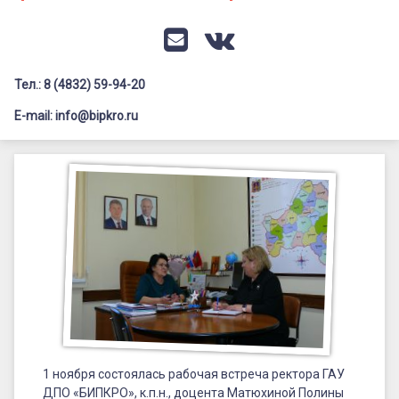
Документация
Профилактика дистанционных преступлений
Контакты
Я-гражданин России
E-mail
VK
Флагманы образования
Тел.: 8 (4832) 59-94-20
Заголовок сайта → второстепенный
Педагог-психолог
E-mail: info@bipkro.ru
Всероссийский конкурс сочинений 2026
Иные конкурсы
Posted on
03.11.2022
by
ГАУ ДПО "БИПКРО"
Категории:
Новости
1 ноября состоялась рабочая встреча ректора ГАУ
ДПО «БИПКРО»,
к.п.н., доцента
Матюхиной Полины