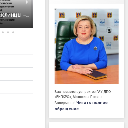
ВОТ И ЗАВЕРШИЛСЯ МАРАФОН
.КЛИНЦЫ –
МЕРОПРИЯТИЙ ПРОФИЛЬНЫХ
Я БРЯНСКОЙ
ПСИХОЛОГО-ПЕДАГОГИЧЕСКИХ
02.12.2024
КЛАССОВ (ГРУПП) В БРЯНСКОЙ
ОБЛАСТИ
Вас приветствует ректор ГАУ ДПО
«БИПКРО», Матюхина Полина
Читать полное
Валерьевна!
обращение…