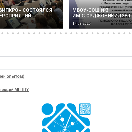
«БИПКРО» СОСТОЯЛСЯ
МБОУ-СОШ №3
ЕРОПРИЯТИЙ
ИМ.С.ОРДЖОНИКИДЗЕ Г
Х ПСИХОЛОГО-
ФЛАГМАН ОБРАЗОВАНИ
14.08.2025
СКИХ КЛАССОВ 27
ОБЛАСТИ.
5 ГОДА
мен опытом)
лекций МГППУ