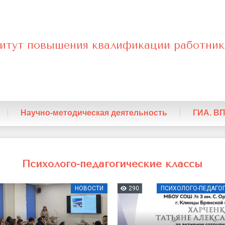
итут повышения квалификации работник
енный
Научно-методическая деятельность
ГИА. В
ские
Психолого-педагогические классы
НОВОСТИ
290
ПСИХОЛОГО-ПЕДАГО