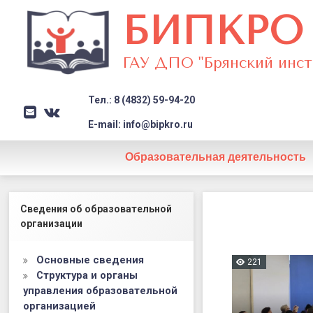
БИПКРО
ГАУ ДПО "Брянский инст
Тел.: 8 (4832) 59-94-20
E-mail
VK
Заголовок сайта → второстеп
E-mail: info@bipkro.ru
Образовательная деятельность
Психолого-
Левый сайдбар
Сведения об образовательной
педагогиче
организации
классы
Основные сведения
191
ПСИХОЛОГО-ПЕДАГОГИЧЕСКИЕ КЛАССЫ
221
Структура и органы
управления образовательной
организацией