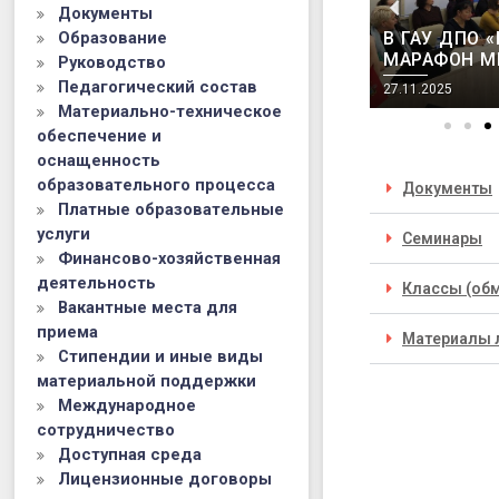
Документы
МАРАФОН МЕРОПРИЯТИЙ
Образование
В ГАУ ДПО 
ПРОФИЛЬНЫХ ПСИХОЛОГО-
МАРАФОН М
Руководство
ПЕДАГОГИЧЕСКИХ КЛАССОВ
ПРОФИЛЬНЫ
Педагогический состав
27.11.2025
27.11.2025
ПЕДАГОГИЧЕ
Материально-техническое
НОЯБРЯ 202
обеспечение и
оснащенность
образовательного процесса
Документы
Платные образовательные
услуги
Семинары
Финансово-хозяйственная
деятельность
Классы (об
Вакантные места для
приема
Материалы 
Стипендии и иные виды
материальной поддержки
Международное
сотрудничество
Доступная среда
Лицензионные договоры