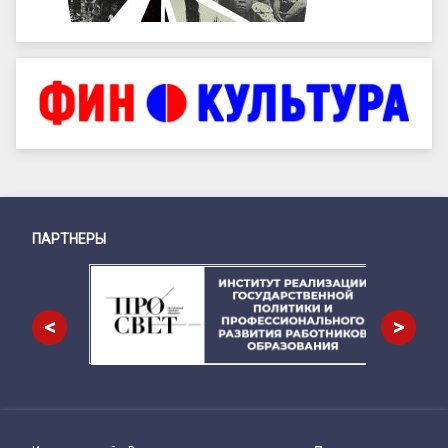
ПАРТНЕРЫ
Снизу
<
>