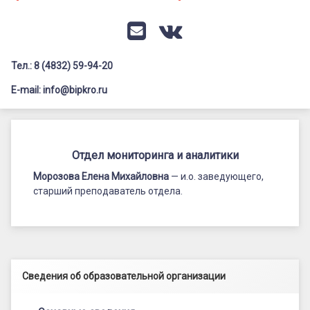
Документация
Профилактика дистанционных преступлений
Контакты
Я-гражданин России
E-mail
VK
Флагманы образования
Тел.: 8 (4832) 59-94-20
Заголовок сайта → второстепенный
Педагог-психолог
E-mail: info@bipkro.ru
Всероссийский конкурс сочинений 2026
Отдел
Иные конкурсы
мониторинга
Отдел мониторинга и аналитики
и
Морозова Елена Михайловна
— и.о. заведующего,
старший преподаватель отдела.
аналитики
Левый сайдбар
Сведения об образовательной организации