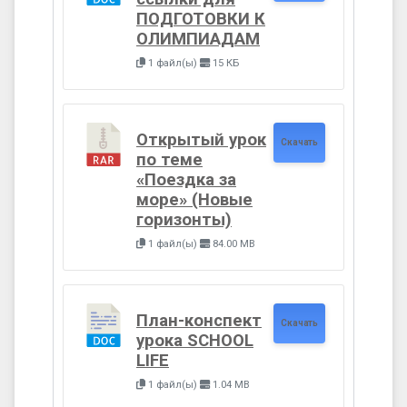
ПОДГОТОВКИ К
ОЛИМПИАДАМ
1 файл(ы)
15 КБ
Открытый урок
Скачать
по теме
«Поездка за
море» (Новые
горизонты)
1 файл(ы)
84.00 MB
План-конспект
Скачать
урока SCHOOL
LIFE
1 файл(ы)
1.04 MB