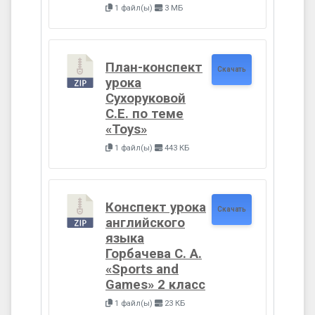
1 файл(ы)
3 МБ
План-конспект
Скачать
урока
Сухоруковой
С.Е. по теме
«Toys»
1 файл(ы)
443 КБ
Конспект урока
Скачать
английского
языка
Горбачева С. А.
«Sports and
Games» 2 класс
1 файл(ы)
23 КБ