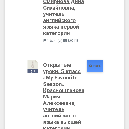
Смирнова Дина
Сихайловна,
учитель
английского
языка первой
категории
1 файл(ы)
8.00 KB
Открытые
Скачать
уроки. 5 класс
«My Favourite
Season» —
Красноштанова
Мария
Алексеевна,
учитель
английского
языка высшей
категории