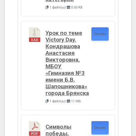
1 файл(ы)
0.00 KB
Урок по теме
Скачать
Victory Day.
Кондрашова
Анастасия
Викторовна,
МБОУ
«Гимназия №3
имени Б.В.
Шапошникова»
города Брянска
1 файл(ы)
11 МБ
Символы
Скачать
победы.