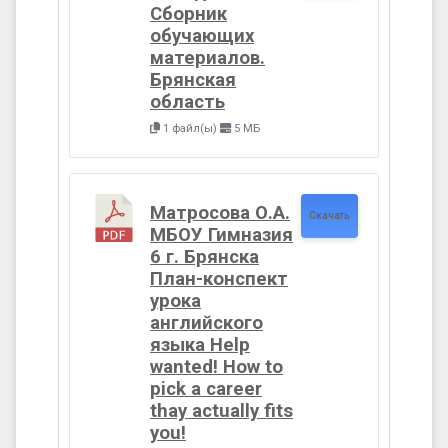
Сборник
обучающих
материалов.
Брянская
область
1 файл(ы)
5 МБ
Матросова О.А.
Скачать
МБОУ Гимназия
6 г. Брянска
План-конспект
урока
английского
языка Help
wanted! How to
pick a career
thay actually fits
you!