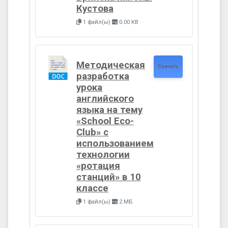
Кустова
1 файл(ы)
0.00 KB
Методическая
Скачать
разработка
урока
английского
языка на тему
«School Eco-
Club» с
использованием
технологии
«ротация
станций» в 10
классе
1 файл(ы)
2 МБ