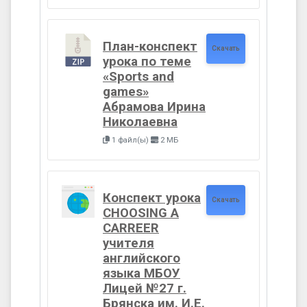
План-конспект
Скачать
урока по теме
«Sports and
games»
Абрамова Ирина
Николаевна
1 файл(ы)
2 МБ
Конспект урока
Скачать
CHOOSING A
CARREER
учителя
английского
языка МБОУ
Лицей №27 г.
Брянска им. И.Е.