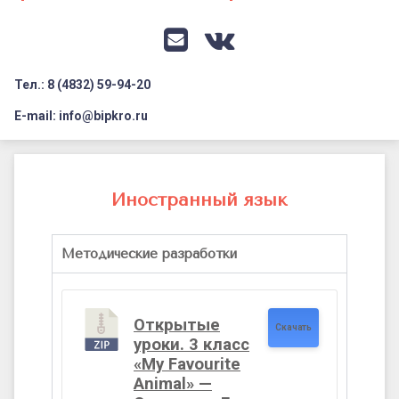
Документация
Профилактика дистанционных преступлений
Контакты
Я-гражданин России
E-mail
VK
Флагманы образования
Тел.: 8 (4832) 59-94-20
Заголовок сайта → второстепенный
Педагог-психолог
E-mail: info@bipkro.ru
Всероссийский конкурс сочинений 2026
Методическая
Иные конкурсы
копилка.
Иностранный язык
Иностранный
язык
Методические разработки
Открытые
Скачать
уроки. 3 класс
«My Favourite
Animal» —