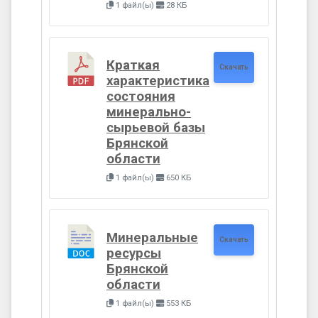
1 файл(ы)
28 КБ
Краткая
Скачать
характеристика
состояния
минерально-
сырьевой базы
Брянской
области
1 файл(ы)
650 КБ
Минеральные
Скачать
ресурсы
Брянской
области
1 файл(ы)
553 КБ