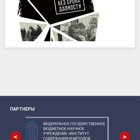
ПАРТНЕРЫ
Снизу
<
>