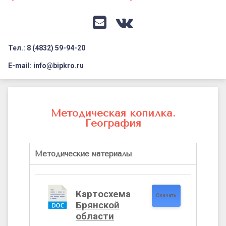
Документация
Профилактика дистанционных преступлений
Контакты
Я-гражданин России
E-mail
VK
Флагманы образования
Тел.: 8 (4832) 59-94-20
Заголовок сайта → второстепенный
Педагог-психолог
E-mail: info@bipkro.ru
Всероссийский конкурс сочинений 2026
Методическая
Иные конкурсы
копилка.
Методическая копилка.
География
География
Методические материалы
Картосхема
Скачать
Брянской
области