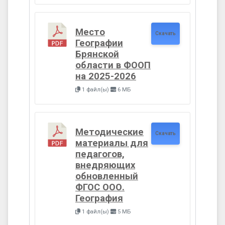
Место
Скачать
Географии
Брянской
области в ФООП
на 2025-2026
1 файл(ы)
6 МБ
Методические
Скачать
материалы для
педагогов,
внедряющих
обновленный
ФГОС ООО.
География
1 файл(ы)
5 МБ