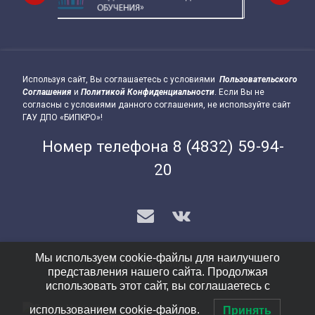
Используя сайт, Вы соглашаетесь с условиями
Пользовательского
Подвал сайта → влево
Соглашения
и
Политикой Конфиденциальности
. Если Вы не
согласны с условиями данного соглашения, не используйте сайт
ГАУ ДПО «БИПКРО»!
Номер телефона
8 (4832) 59-94-
20
E-mail
VK
Мы используем cookie-файлы для наилучшего
© БИПКРО. Все права защищены.
представления нашего сайта. Продолжая
Подвал сайта → вправо
использовать этот сайт, вы соглашаетесь с
использованием cookie-файлов.
Принять