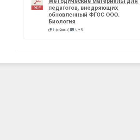
Методические материалы для
педагогов, внедряющих
обновленный ФГОС ООО.
Биология
1 файл(ы)
6 МБ