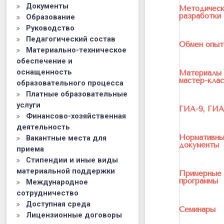
Документы
Методичес
разработки
Образование
Руководство
Педагогический состав
Обмен опыт
Материально-техническое
обеспечение и
оснащенность
Материалы
мастер-кла
образовательного процесса
Платные образовательные
услуги
ГИА-9, ГИА-
Финансово-хозяйственная
деятельность
Нормативн
Вакантные места для
документы
приема
Стипендии и иные виды
материальной поддержки
Примерные
программы
Международное
сотрудничество
Доступная среда
Семинары
Лицензионные договоры