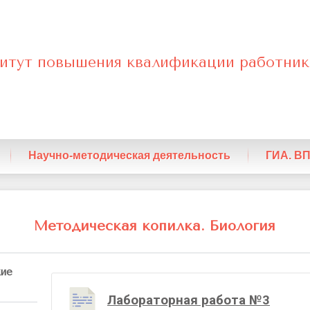
итут повышения квалификации работник
енный
Научно-методическая деятельность
ГИА. В
кая
Методическая копилка. Биология
кие
Лабораторная работа №3