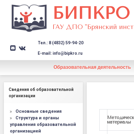
БИПКРО
ГАУ ДПО "Брянский инст
Тел.: 8 (4832) 59-94-20
E-mail
VK
Заголовок сайта → второстеп
E-mail: info@bipkro.ru
Образовательная деятельность
Методичес
Левый сайдбар
Сведения об образовательной
копилка.
организации
Биология
Основные сведения
Методичес
Структура и органы
материалы
управления образовательной
организацией