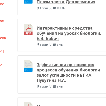
Плазмолиз и Деплазмолиз
кие
1 файл(ы)
103 КБ
ом
Интерактивные средства
обучения на уроках биологии.
ссов
Е.В. Бабич
1 файл(ы)
6 МБ
11
Эффективная организация
ые
процесса обучения биологии –
залог успешности на ГИА.
Лукутина Н.А.
1 файл(ы)
5 МБ