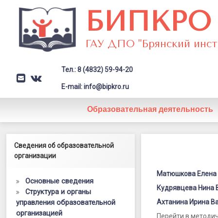
Перейти
БИПКРО
к
содержимому
ГАУ ДПО "Брянский инст
Тел.: 8 (4832) 59-94-20
E-mail
VK
Заголовок сайта → второстепе
E-mail: info@bipkro.ru
Образовательная деятельность
Кафедра
Левый сайдбар
Сведения об образовательной
психологии
организации
и
Матюшкова Елена
Основные сведения
специально
Кудрявцева Нина 
Структура и органы
управления образовательной
образовани
Ахтанина Ирина В
организацией
Перейти в методи