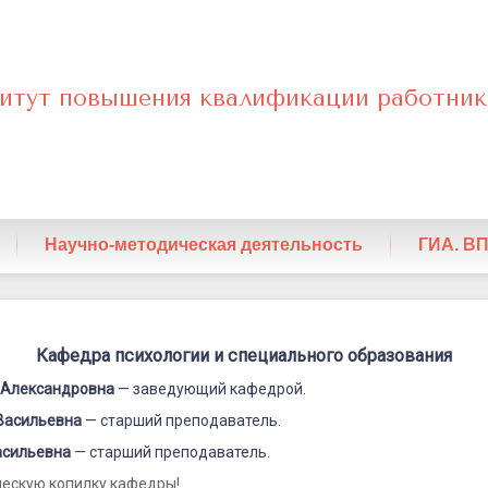
итут повышения квалификации работник
нный
Научно-методическая деятельность
ГИА. В
Кафедра психологии и специального образования
 Александровна
— заведующий кафедрой.
го
Васильевна
— старший преподаватель.
я
асильевна
— старший преподаватель.
ческую копилку кафедры!