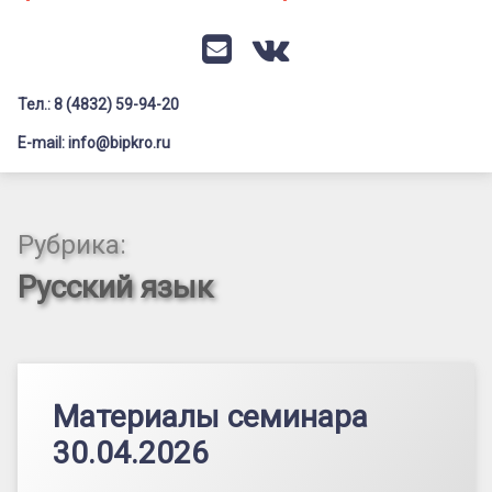
Документация
Профилактика дистанционных преступлений
Контакты
Я-гражданин России
E-mail
VK
Флагманы образования
Тел.: 8 (4832) 59-94-20
Заголовок сайта → второстепенный
Педагог-психолог
E-mail: info@bipkro.ru
Всероссийский конкурс сочинений 2026
Иные конкурсы
Рубрика:
Русский язык
Материалы семинара
30.04.2026