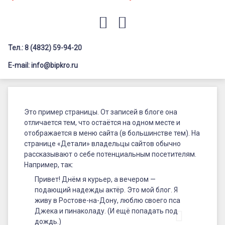
Документация
Профилактика дистанционных преступлений
Контакты
Я-гражданин России
E-mail
VK
Флагманы образования
Тел.: 8 (4832) 59-94-20
Заголовок сайта → второстепенный
Педагог-психолог
E-mail: info@bipkro.ru
Всероссийский конкурс сочинений 2026
Пример
Иные конкурсы
страницы
Это пример страницы. От записей в блоге она
отличается тем, что остаётся на одном месте и
отображается в меню сайта (в большинстве тем). На
странице «Детали» владельцы сайтов обычно
рассказывают о себе потенциальным посетителям.
Например, так:
Привет! Днём я курьер, а вечером —
подающий надежды актёр. Это мой блог. Я
живу в Ростове-на-Дону, люблю своего пса
Джека и пинаколаду. (И ещё попадать под
дождь.)