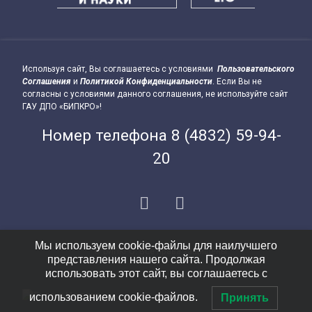
Используя сайт, Вы соглашаетесь с условиями
Пользовательского
Подвал сайта → влево
Соглашения
и
Политикой Конфиденциальности
. Если Вы не
согласны с условиями данного соглашения, не используйте сайт
ГАУ ДПО «БИПКРО»!
Номер телефона
8 (4832) 59-94-
20
E-mail
VK
Мы используем cookie-файлы для наилучшего
© БИПКРО. Все права защищены.
представления нашего сайта. Продолжая
Подвал сайта → вправо
использовать этот сайт, вы соглашаетесь с
использованием cookie-файлов.
Принять