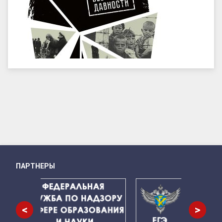
ПАРТНЕРЫ
Снизу
<
>