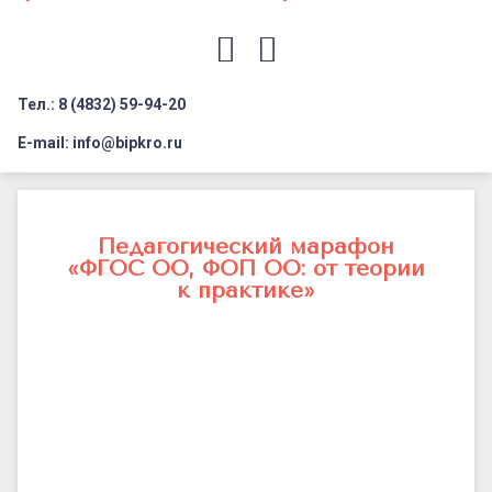
Документация
Профилактика дистанционных преступлений
Контакты
Я-гражданин России
E-mail
VK
Флагманы образования
Тел.: 8 (4832) 59-94-20
Заголовок сайта → второстепенный
Педагог-психолог
E-mail: info@bipkro.ru
Всероссийский конкурс сочинений 2026
Педагогический
Иные конкурсы
марафон
Педагогический марафон
«ФГОС ОО, ФОП ОО: от теории
«ФГОС
к практике»
ОО,
ФОП
ОО:
от
теории