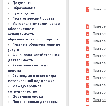
Документы
Образование
План ра
Руководство
Педагогический состав
Материально-техническое
План ра
обеспечение и
оснащенность
План ра
образовательного процесса
План ра
Платные образовательные
План ра
услуги
Финансово-хозяйственная
План ра
деятельность
План ра
Вакантные места для
приема
План ра
Стипендии и иные виды
План ра
материальной поддержки
План ра
Международное
сотрудничество
План ра
Доступная среда
План ра
Лицензионные договоры