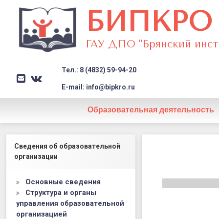
БИПКРО
ГАУ ДПО "Брянский инст
Тел.: 8 (4832) 59-94-20
E-mail
VK
Заголовок сайта → второстеп
E-mail: info@bipkro.ru
Образовательная деятельность
Образоват
Левый сайдбар
Сведения об образовательной
события
организации
центра
Основные сведения
Структура и органы
управления образовательной
организацией