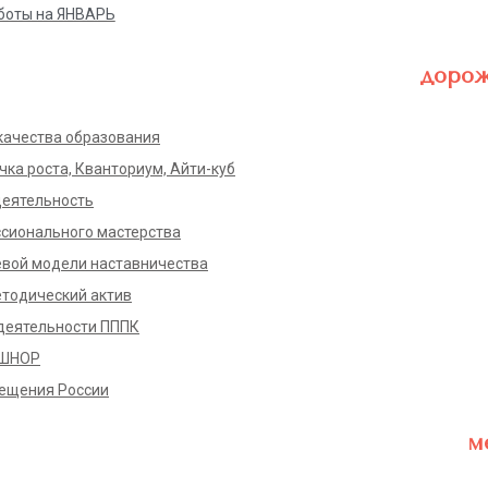
боты на ЯНВАРЬ
доро
качества образования
ка роста, Кванториум, Айти-куб
деятельность
сионального мастерства
вой модели наставничества
тодический актив
деятельности ПППК
 ШНОР
ещения России
м