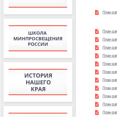
План ра
План ра
План ра
План ра
План ра
План ра
План ра
План ра
План ра
План ра
План ра
План ра