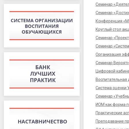
Семинар «Деятел
Семинар «Достиж
Конференция «М
Круглый стол ак
Семинар «Проек
Семинар «Систем
Организация эфф
Семинар Вероятн
Цифровой кабине
Воспитательная 
Система оценки 
Семинар «Учебны
ИОМ как форма 
Практические ас
Преподавание пр