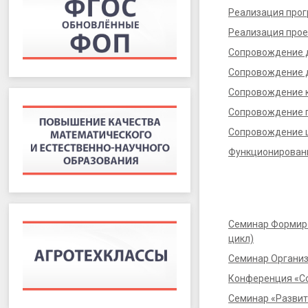
Реализация прог
Реализация про
Сопровождение 
Сопровождение д
Сопровождение к
Сопровождение п
Сопровождение ш
Функционировани
Семинар Формиро
цикл)
Семинар Организ
Конференция «С
Семинар «Разви