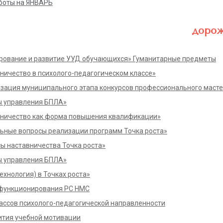
боты на ЯНВАРЬ
доро
рование и развитие УУД обучающихся» Гуманитарные предметы
ничество в психолого-педагогическом классе»
зация муниципального этапа конкурсов профессионального масте
ы управления БПЛА»
ничество как форма повышения квалификации»
ьные вопросы реализации программ Точка роста»
ы наставничества Точка роста»
ы управления БПЛА»
ехнология) в Точках роста»
функционирования РС НМС
ассов психолого-педагогической направленности
тия учебной мотивации