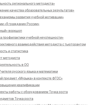
ьность регионального методиста»
ение качества образовательных результатов»
еханизмы развития учебной мотивации»
ции «Я гражданин России»
тный» воркшоп
а профилактики учебной неуспешности»
ективного взаимодействия методиста с тьюторантом
ость и статистика
т методиста
деятельность в ОО
Учителя русского языка и математики
й предмет «Музыка» в контексте ФГОС»
повышения квалификации
пекты работы с оборудованием Точка роста
едметов Точка роста