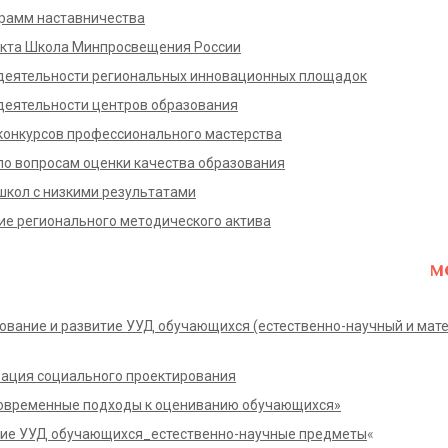
рамм наставничества
екта Школа Минпросвещения России
деятельности региональных инновационных площадок
еятельности центров образования
онкурсов профессионального мастерства
о вопросам оценки качества образования
кол с низкими результатами
е регионального методического актива
м
вание и развитие УУД обучающихся (естественно-научный и мат
ация социального проектирования
овременные подходы к оцениванию обучающихся»
тие УУД обучающихся_естественно-научные предметы
«