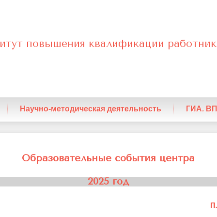
итут повышения квалификации работник
енный
Научно-методическая деятельность
ГИА. В
ельные
Образовательные события центра
2025 год
п