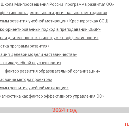
т Школа Минпросвещения России_программа развития ОО»
ффективность деятельности регионального методиста»
змы развития учебной мотивации» Краснорогская СОШ
ко-ориентированный подход в преподавании ОБЗР»
ная деятельность как инструмент эффективности»
отка программ развития»
ация Целевой модели наставничества»
актика учебной неуспешности»
— фактор развития образовательной организации»
зование метода проектов»
змы развития учебной мотивации»
агностика как фактор эффективного управления ОО»
2024 год
п