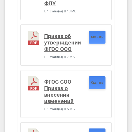
ФПУ
1 файл(ы)
13 МБ
Приказ об
Скачать
утверждении
ФГОС ООО
1 файл(ы)
7 МБ
ФГОС СОО
Скачать
Приказ о
внесении
изменений
1 файл(ы)
5 МБ