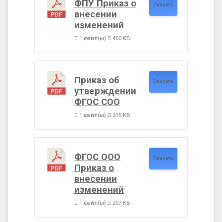
ФПУ Приказ о
Скачать
внесении
изменений
1 файл(ы)
450 КБ
Приказ об
Скачать
утверждении
ФГОС СОО
1 файл(ы)
215 КБ
ФГОС ООО
Скачать
Приказ о
внесении
изменений
1 файл(ы)
207 КБ