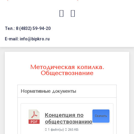
Документация
Профилактика дистанционных преступлений
Контакты
Я-гражданин России
E-mail
VK
Флагманы образования
Тел.: 8 (4832) 59-94-20
Заголовок сайта → второстепенный
Педагог-психолог
E-mail: info@bipkro.ru
Всероссийский конкурс сочинений 2026
Методическая
Иные конкурсы
копилка.
Методическая копилка.
Обществознание
Общестовознание
Нормативные документы
Концепция по
Скачать
обществознанию
1 файл(ы)
265 КБ