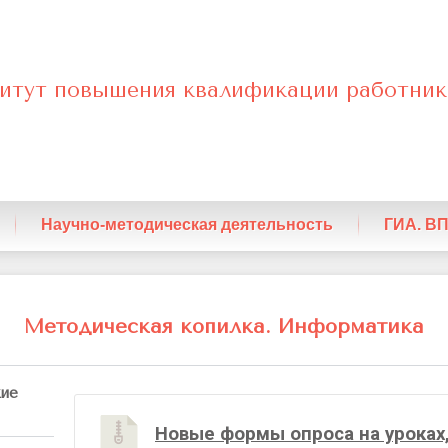
итут повышения квалификации работник
енный
Научно-методическая деятельность
ГИА. В
кая
Методическая копилка. Информатика
ка
кие
Новые формы опроса на уроках