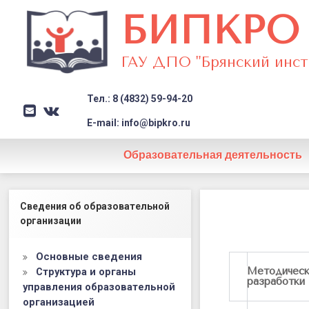
БИПКРО
ГАУ ДПО "Брянский инст
Тел.: 8 (4832) 59-94-20
E-mail
VK
Заголовок сайта → второстеп
E-mail: info@bipkro.ru
Образовательная деятельность
Методичес
Левый сайдбар
Сведения об образовательной
копилка.
организации
Информати
Основные сведения
Методичес
Структура и органы
разработки
управления образовательной
организацией