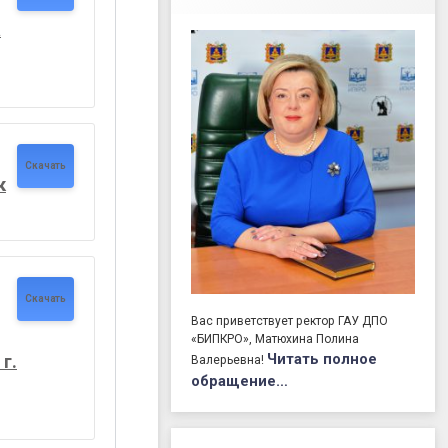
а
Скачать
к
Скачать
Вас приветствует ректор ГАУ ДПО
«БИПКРО», Матюхина Полина
Читать полное
г.
Валерьевна!
обращение…