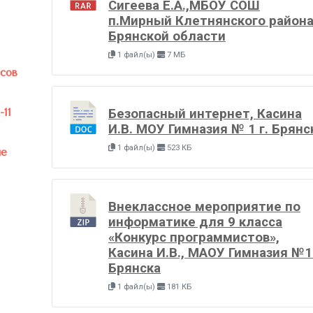
Сигеева Е.А.,МБОУ СОШ
п.Мирный Клетнянского район
Брянской области
1 файл(ы)
7 МБ
ссов
11
Безопасный интернет, Касина
И.В. МОУ Гимназия № 1 г. Брянс
1 файл(ы)
523 КБ
ые
Внеклассное мероприятие по
информатике для 9 класса
«Конкурс программистов»,
Касина И.В., МАОУ Гимназия №1 
Брянска
1 файл(ы)
181 КБ