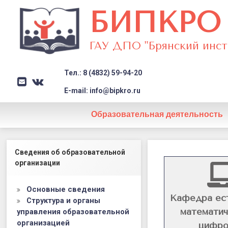
БИПКРО
ГАУ ДПО "Брянский инст
Тел.: 8 (4832) 59-94-20
E-mail
VK
Заголовок сайта → второстеп
E-mail: info@bipkro.ru
Образовательная деятельность
Кафедра
Левый сайдбар
Сведения об образовательной
естественн
организации
математиче
Основные сведения
и
Кафедра ес
Структура и органы
математич
управления образовательной
цифрового
организацией
цифро