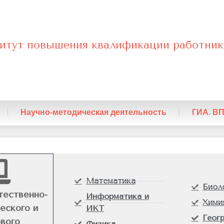
итут повышения квалификации работник
енный
Научно-методическая деятельность
ГИА. В
о-
ского
Математика
Биол
тественно-
Информатика и
Хими
еского и
ИКТ
Геог
вого
Физика