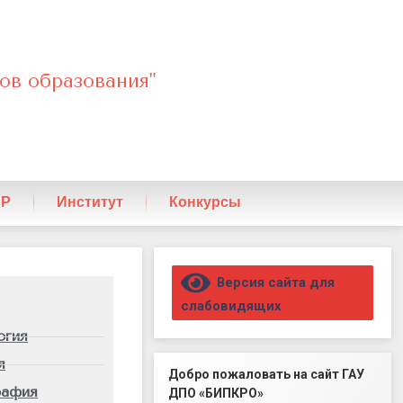
ов образования"
ПР
Институт
Конкурсы
Правый сайдбар
Версия сайта для
слабовидящих
огия
я
Добро пожаловать на сайт ГАУ
рафия
ДПО «БИПКРО»