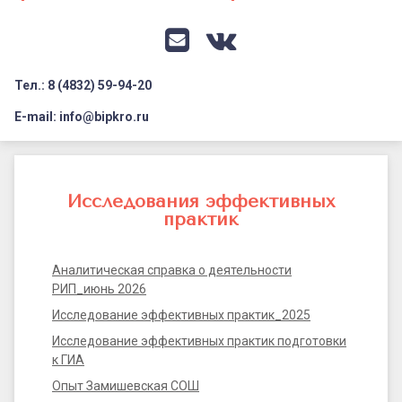
Документация
Профилактика дистанционных преступлений
Контакты
Я-гражданин России
E-mail
VK
Флагманы образования
Тел.: 8 (4832) 59-94-20
Заголовок сайта → второстепенный
Педагог-психолог
E-mail: info@bipkro.ru
Всероссийский конкурс сочинений 2026
Исследование
Иные конкурсы
практик
Исследования эффективных
практик
Аналитическая справка о деятельности
РИП_июнь 2026
Исследование эффективных практик_2025
Исследование эффективных практик подготовки
к ГИА
Опыт Замишевская СОШ