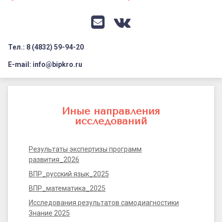
Документация
Профилактика дистанционных преступлений
Контакты
Я-гражданин России
E-mail
VK
Флагманы образования
Тел.: 8 (4832) 59-94-20
Заголовок сайта → второстепенный
Педагог-психолог
E-mail: info@bipkro.ru
Всероссийский конкурс сочинений 2026
Иные
Иные конкурсы
направления
Иные направления
исследований
Результаты экспертизы программ
развития_2026
ВПР_русский язык_2025
ВПР_математика_2025
Исследования результатов самодиагностики
Знание 2025