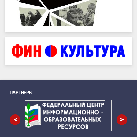
ПАРТНЕРЫ
Снизу
<
>