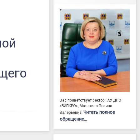
ной
щего
Вас приветствует ректор ГАУ ДПО
«БИПКРО», Матюхина Полина
Читать полное
Валерьевна!
обращение…