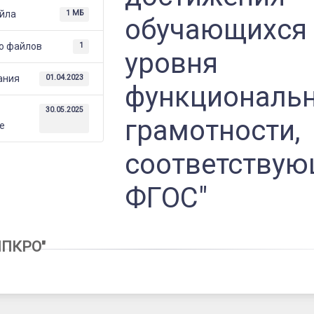
ся
йла
1 МБ
обучающихся
льной
о файлов
1
уровня
и,
ания
01.04.2023
функциональ
ующего
е
30.05.2025
грамотности,
е
соответствую
ФГОС"
ИПКРО"