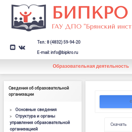
Перейти
БИПКРО
к
содержимому
ГАУ ДПО "Брянский инст
Тел.: 8 (4832) 59-94-20
E-mail
VK
Заголовок сайта → второстепе
E-mail: info@bipkro.ru
Образовательная деятельность
Семинар
Левый сайдбар
Сведения об образовательной
Posted on
01.04.2023
«Создание
организации
Updated on
30.05.2025
by
ГАУ ДПО "БИПКРО"
С
условий
Основные сведения
для
Структура и органы
управления образовательной
достижени
Скачать
организацией