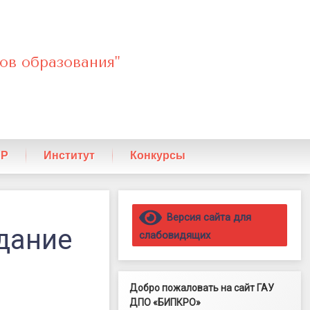
ов образования"
ПР
Институт
Конкурсы
Правый сайдбар
Версия сайта для
дание
слабовидящих
Добро пожаловать на сайт ГАУ
ДПО «БИПКРО»