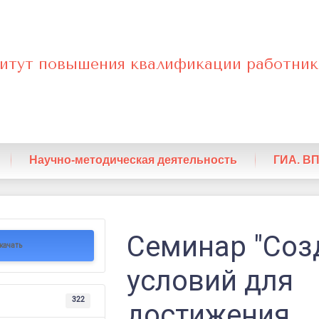
итут повышения квалификации работник
нный
Научно-методическая деятельность
ГИА. В
Семинар "Соз
качать
условий для
я
322
достижения