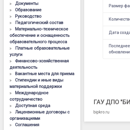
обучающих
Документы
Размер фа
Образование
уровня
Руководство
функциона
Количеств
Педагогический состав
Материально-техническое
грамотност
Дата созд
обеспечение и оснащенность
соответств
образовательного процесса
Последне
Платные образовательные
ФГОС»
обновлени
услуги
Финансово-хозяйственная
деятельность
Вакантные места для приема
Стипендии и иные виды
материальной поддержки
Международное
сотрудничество
ГАУ ДПО "Б
Доступная среда
Лицензионные договоры с
bipkro.ru
организациями
Соглашения