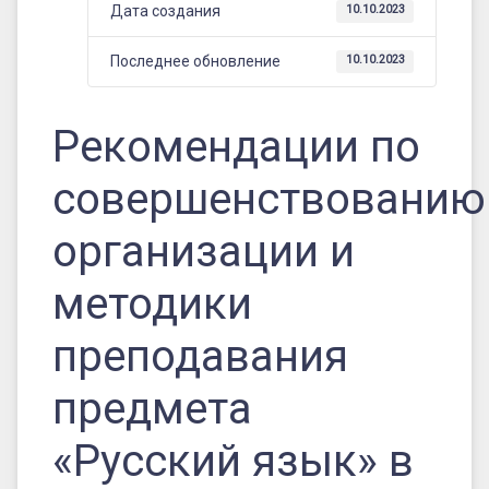
«Русский
Дата создания
10.10.2023
язык»
Последнее обновление
10.10.2023
в
Брянской
Рекомендации по
области
на
совершенствованию
основе
организации и
выявленных
типичных
методики
затруднений
преподавания
и
предмета
ошибок
участников
«Русский язык» в
ЕГЭ