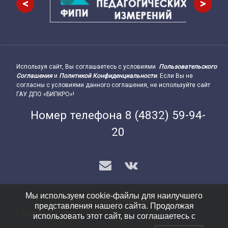
<
>
Используя сайт, Вы соглашаетесь с условиями
Пользовательского
Подвал сайта → влево
Соглашения
и
Политикой Конфиденциальности
. Если Вы не
согласны с условиями данного соглашения, не используйте сайт
ГАУ ДПО «БИПКРО»!
Номер телефона
8 (4832) 59-94-
20
E-mail
VK
Мы используем cookie-файлы для наилучшего
© БИПКРО. Все права защищены.
представления нашего сайта. Продолжая
г. Брянск, ул. Димитрова, стр. 112Б
Подвал сайта → вправо
использовать этот сайт, вы соглашаетесь с